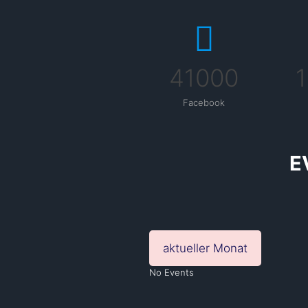
41000
Facebook
E
aktueller Monat
No Events