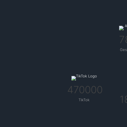
7
Ges
470000
1
TikTok