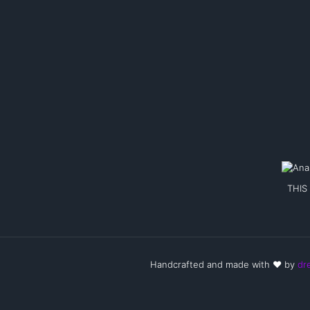
THIS 
Handcrafted and made with ❤️ by
dre