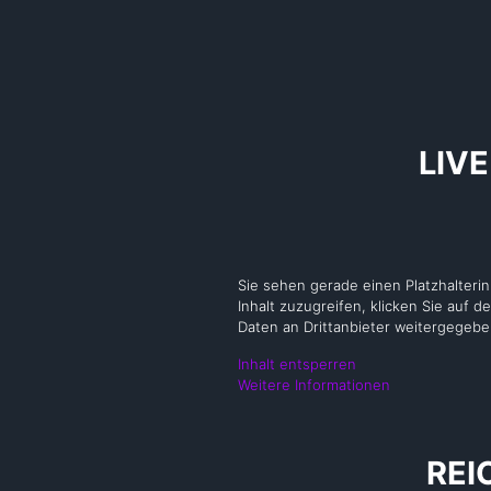
LIV
Sie sehen gerade einen Platzhalteri
Inhalt zuzugreifen, klicken Sie auf d
Daten an Drittanbieter weitergegeb
Inhalt entsperren
Weitere Informationen
REI