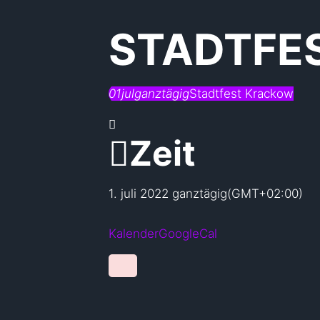
STADTFE
01
jul
ganztägig
Stadtfest Krackow
Zeit
1. juli 2022
ganztägig
(GMT+02:00)
Kalender
GoogleCal